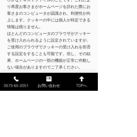
り再度お客さまがホームページを訪れた際にお
客さまのコンピュータが認識され、利便性が向
上します。クッキーの中には個人が特定できる
情報は残りません。
ほとんどのコンピュータのブラウザがクッキー
を受け入れられるように設定されていますが、
ご使用のブラウザでクッキーの受け入れを拒否
する設定をすることも可能です。但し、その結
果、ホームページの一部の機能が正常に作動し
ない場合がありますのでご了承ください。
2）他サイトのリンクについて
0575-65-2051
お問い合わせ
TOPへ
当社ホームページには、お客さまに対し、有用
な情報・サービスをご提供するため他の会社の
運営するホームページへのリンクがあります。
リンク先のホームページにおける個人情報につ
いて、当社は一切責任を負うことができません
ので、あらかじめご了承ください。
3）個人情報の保管場所について